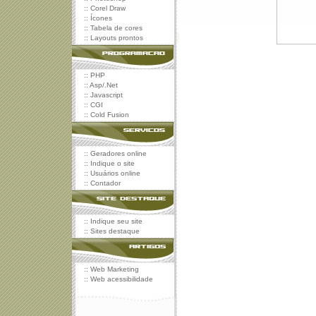
::
Corel Draw
::
Ícones
::
Tabela de cores
::
Layouts prontos
::
PHP
::
Asp/.Net
::
Javascript
::
CGI
::
Cold Fusion
::
Geradores online
::
Indique o site
::
Usuários online
::
Contador
::
Indique seu site
::
Sites destaque
::
Web Marketing
::
Web acessibilidade