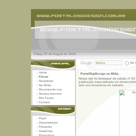
Friday, 07 de August de 2026.
No S
::
Home
·
PortalDigiDesign na Mídia
::
Fórum
Nosso site foi destaque da edição nº 
::
Newsletter
publicação especializada em desenvolvi
::
Na Mídia
web sua ferramenta de trabalho.
::
Recomende-nos
::
Nossos banners
::
Rss Feeds
::
Contato
::
Flash
::
Dreamweaver
::
Fireworks
::
Swishmax
::
Photoshop