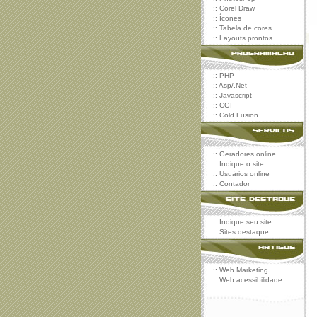
::
Corel Draw
::
Ícones
::
Tabela de cores
::
Layouts prontos
::
PHP
::
Asp/.Net
::
Javascript
::
CGI
::
Cold Fusion
::
Geradores online
::
Indique o site
::
Usuários online
::
Contador
::
Indique seu site
::
Sites destaque
::
Web Marketing
::
Web acessibilidade