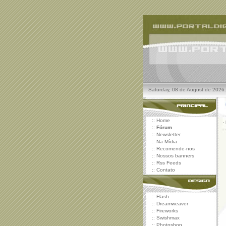
Saturday, 08 de August de 2026.
::
Home
·
::
Fórum
::
Newsletter
::
Na Mídia
::
Recomende-nos
::
Nossos banners
::
Rss Feeds
::
Contato
::
Flash
::
Dreamweaver
::
Fireworks
::
Swishmax
::
Photoshop