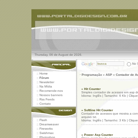
Thursday, 06 de August de 2026.
No S
::
Home
· Programação » ASP » Contador de 
::
Fórum
::
Newsletter
::
Na Mídia
» Hit Counter
::
Recomende-nos
Simples contador de acessos em asp de 
::
Nossos banners
Idioma: Inglês | Tamanho: 6 Kb | Cliqu
::
Rss Feeds
::
Contato
» Softline Hit Counter
Contador de acessos que mostra a con
arquivo txt.
::
Flash
Idioma: Inglês | Tamanho: 3 Kb | Cliqu
::
Dreamweaver
::
Fireworks
::
Swishmax
» Power Asp Counter
::
Photoshop