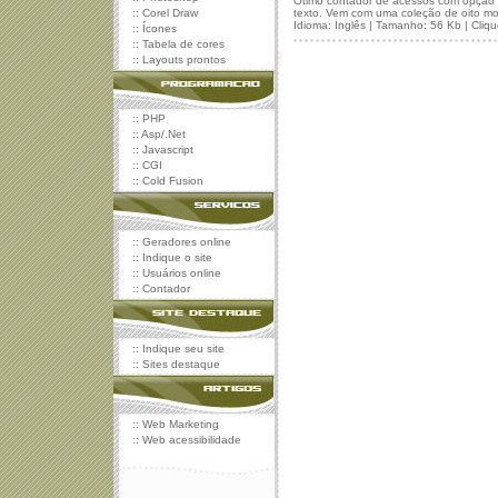
Ótimo contador de acessos com opção 
::
Corel Draw
texto. Vem com uma coleção de oito mod
Idioma: Inglês | Tamanho: 56 Kb | Cliq
::
Ícones
::
Tabela de cores
::
Layouts prontos
::
PHP
::
Asp/.Net
::
Javascript
::
CGI
::
Cold Fusion
::
Geradores online
::
Indique o site
::
Usuários online
::
Contador
::
Indique seu site
::
Sites destaque
::
Web Marketing
::
Web acessibilidade