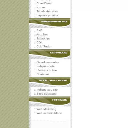
::
Corel Draw
::
Ícones
::
Tabela de cores
::
Layouts prontos
::
PHP
::
Asp/.Net
::
Javascript
::
CGI
::
Cold Fusion
::
Geradores online
::
Indique o site
::
Usuários online
::
Contador
::
Indique seu site
::
Sites destaque
::
Web Marketing
::
Web acessibilidade