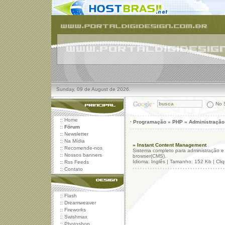
Sunday, 09 de August de 2026.
No S
::
Home
· Programação » PHP » Administração
::
Fórum
::
Newsletter
::
Na Mídia
» Instant Content Management
::
Recomende-nos
Sistema completo para administração e 
::
Nossos banners
browser(CMS).
Idioma: Inglês | Tamanho: 152 Kb | Cli
::
Rss Feeds
::
Contato
::
Flash
::
Dreamweaver
::
Fireworks
::
Swishmax
::
Photoshop