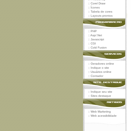
::
Corel Draw
::
Ícones
::
Tabela de cores
::
Layouts prontos
::
PHP
::
Asp/.Net
::
Javascript
::
CGI
::
Cold Fusion
::
Geradores online
::
Indique o site
::
Usuários online
::
Contador
::
Indique seu site
::
Sites destaque
::
Web Marketing
::
Web acessibilidade