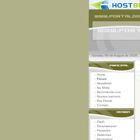
Sunday, 09 de August de 2026.
::
Home
·
::
Fórum
::
Newsletter
::
Na Mídia
::
Recomende-nos
::
Nossos banners
::
Rss Feeds
::
Contato
::
Flash
::
Dreamweaver
::
Fireworks
::
Swishmax
::
Photoshop